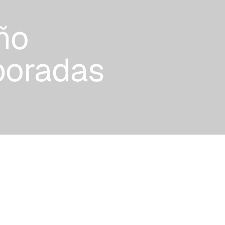
ño
boradas