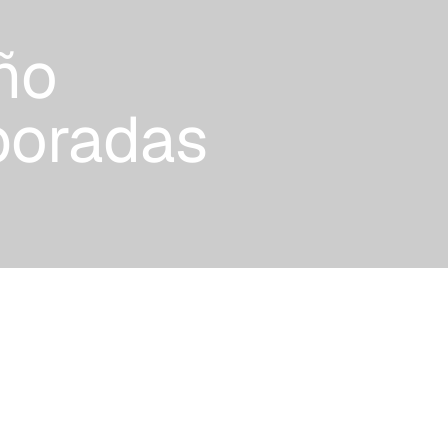
ño
boradas