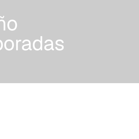
ño
boradas