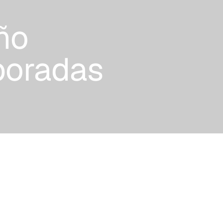
ño
boradas